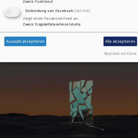
Zweck
:
Funktional
Selbsthilfegruppen für Trauernde beleuchtet. Zum
Einbindung von Facebook
(Opt-Out)
Download geht es
hier
.
Zeigt einen Facebook-Feed an.
Zweck
:
Eingebettete externe Inhalte
Auswahl akzeptieren
Alle akzeptieren
Realisiert mit Klaro!