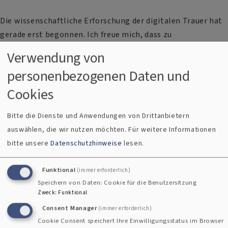
Die wissenschaftliche Erforschung der digitalen Trauer hat
gerade erst begonnen. Ich freue mich, dass zu
Kooperationen mit den Universitäten Würzburg, Zürich und
Verwendung von
Regensburg kam und ich bei einem Expertenhearing der
personenbezogenen Daten und
Universität Tübingen dabei sein konnte. In diesem
Zusammenhang sind eine Reihe von wissenschaftlichen
Cookies
Veröffentlichungen entstanden:
Bitte die Dienste und Anwendungen von Drittanbietern
auswählen, die wir nutzen möchten.
Für weitere Informationen
Einen Beitrag auf transformatio beleuchtet die
bitte unsere
Datenschutzhinweise
lesen.
kommerziellen Dynamiken, die hinter den
Digitalangeboten für Trauernde stehen. Sie finden ihn
Funktional
(immer erforderlich)
hier:
https://transformatio-
Speichern von Daten: Cookie für die Benutzersitzung
journal.org/ojs/index.php/trans/article/view/974
Zweck
:
Funktional
Consent Manager
(immer erforderlich)
Gemeinsam mit Ilona Nord, Professorin für Praktische
Cookie Consent speichert Ihre Einwilligungsstatus im Browser
Theologie in Würzburg, wurden die Chancen der digitalen